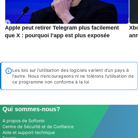
Apple peut retirer Telegram plus facilement
Xbo
que X : pourquoi l’app est plus exposée
an
Les lois sur l’utilisation des logiciels varient d’un pays à
l’autre. Nous n’encourageons ni ne tolérons l’utilisation de
ce programme non conforme à la loi.
Qui sommes-nous?
A propos de Softonic
Centre de Sécurité et de Confiance
Aide et support technique