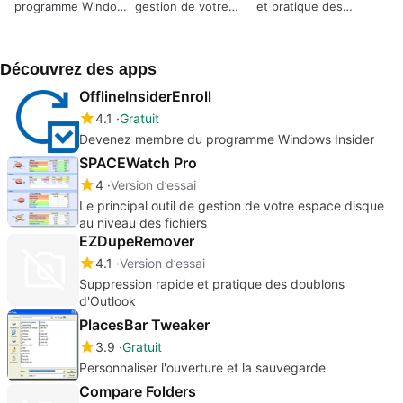
programme Windows
gestion de votre
et pratique des
Insider
espace disque au
doublons d'Outlook
niveau des fichiers
Découvrez des apps
OfflineInsiderEnroll
4.1
Gratuit
Devenez membre du programme Windows Insider
SPACEWatch Pro
4
Version d’essai
Le principal outil de gestion de votre espace disque
au niveau des fichiers
EZDupeRemover
4.1
Version d’essai
Suppression rapide et pratique des doublons
d'Outlook
PlacesBar Tweaker
3.9
Gratuit
Personnaliser l'ouverture et la sauvegarde
Compare Folders